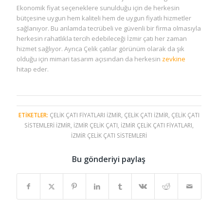
Ekonomik fiyat seçeneklere sunulduğu için de herkesin
bütçesine uygun hem kaliteli hem de uygun fiyatlı hizmetler
sağlanıyor. Bu anlamda tecrübeli ve güvenli bir firma olmasıyla
herkesin rahatlıkla tercih edebileceği İzmir çatı her zaman
hizmet sağlıyor. Ayrıca Çelik çatılar görünüm olarak da şık
olduğu için mimari tasarım açısından da herkesin
zevkine
hitap eder.
ETIKETLER:
ÇELIK ÇATI FIYATLARI İZMIR
,
ÇELIK ÇATI İZMIR
,
ÇELIK ÇATI
SISTEMLERI İZMIR
,
İZMIR ÇELIK ÇATI
,
İZMIR ÇELIK ÇATI FIYATLARI
,
İZMIR ÇELIK ÇATI SISTEMLERI
Bu gönderiyi paylaş