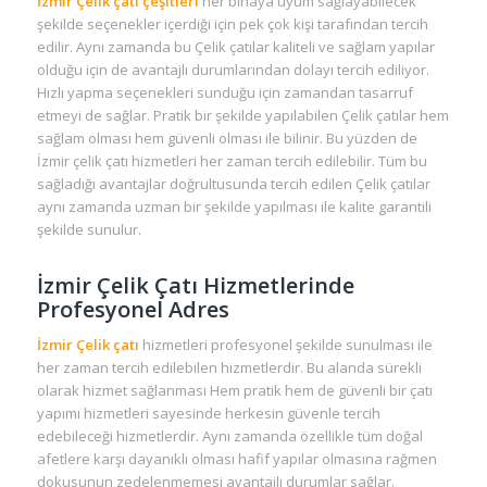
İzmir Çelik çatı çeşitleri
her binaya uyum sağlayabilecek
şekilde seçenekler içerdiği için pek çok kişi tarafından tercih
edilir. Aynı zamanda bu Çelik çatılar kaliteli ve sağlam yapılar
olduğu için de avantajlı durumlarından dolayı tercih ediliyor.
Hızlı yapma seçenekleri sunduğu için zamandan tasarruf
etmeyi de sağlar. Pratik bir şekilde yapılabilen Çelik çatılar hem
sağlam olması hem güvenli olması ile bilinir. Bu yüzden de
İzmir çelik çatı hizmetleri her zaman tercih edilebilir. Tüm bu
sağladığı avantajlar doğrultusunda tercih edilen Çelik çatılar
aynı zamanda uzman bir şekilde yapılması ile kalite garantili
şekilde sunulur.
İzmir Çelik Çatı Hizmetlerinde
Profesyonel Adres
İzmir Çelik çatı
hizmetleri profesyonel şekilde sunulması ile
her zaman tercih edilebilen hizmetlerdir. Bu alanda sürekli
olarak hizmet sağlanması Hem pratik hem de güvenli bir çatı
yapımı hizmetleri sayesinde herkesin güvenle tercih
edebileceği hizmetlerdir. Aynı zamanda özellikle tüm doğal
afetlere karşı dayanıklı olması hafif yapılar olmasına rağmen
dokusunun zedelenmemesi avantajlı durumlar sağlar.