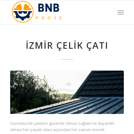
İZMIR ÇELIK ÇATI
Günümüzde çatıların güvenilir olması sağlam ve dayanıklı
olması her yaşam alanı açısından her zaman önemli